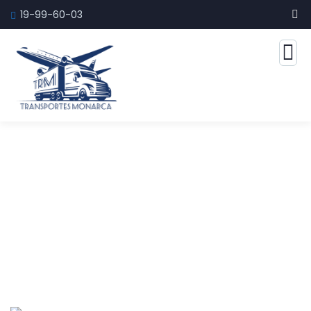
19-99-60-03
Consulting for Every Business
The Best Business Consulting Firm you can Count on.